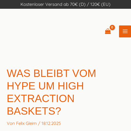
Zum
Kostenloser Versand ab 70€ (D) / 120€ (EU)
Inhalt
springen
WAS BLEIBT VOM
HYPE UM HIGH
EXTRACTION
BASKETS?
Von
Felix Gleim
/
18.12.2025